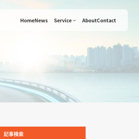
Home
News
Service
About
Contact
記事検索