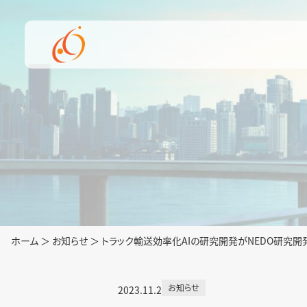
内
容
を
ス
キ
ッ
プ
ホーム
＞
お知らせ
＞
トラック輸送効率化AIの研究開発がNEDO研究
お知らせ
2023.11.2