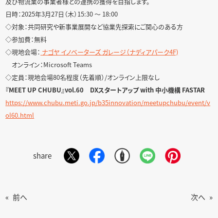
及び物流業の事業者様との連携の獲得を目指します。
日時：2025年3月27日（木）15:30 ～ 18:00
◇対象：共同研究や新事業展開など協業先探索にご関心のある方
◇参加費：無料
◇現地会場：
ナゴヤ イノベーターズ ガレージ（ナディアパーク4F)
オンライン：Microsoft Teams
◇定員：現地会場80名程度（先着順）/オンライン上限なし
『MEET UP CHUBU』vol.60 DXスタートアップ with 中小機構 FASTAR
https://www.chubu.meti.go.jp/b35innovation/meetupchubu/event/v
ol60.html
share
«
前へ
次へ
»